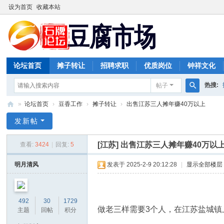
设为首页
收藏本站
论坛首页
摊子转让
招聘求职
优质岗位
钟祥文化
热搜:
帖子
搜
»
论坛首页
›
豆香工作
›
摊子转让
›
出售江苏三人摊年赚40万以上
索
豆
发新帖
腐
[江苏]
出售江苏三人摊年赚40万以
查看:
3424
|
回复:
5
市
场
明月清风
发表于 2025-2-9 20:12:28
|
显示全部楼层
492
30
1729
做老三样需要3个人，在江苏盐城镇上，
主题
回帖
积分