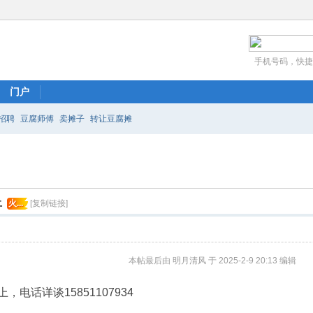
手机号码，快捷
门户
招聘
豆腐师傅
卖摊子
转让豆腐摊
上
火...
[复制链接]
本帖最后由 明月清风 于 2025-2-9 20:13 编辑
电话详谈15851107934