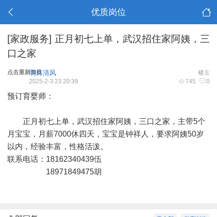
优质岗位
[家政服务]
正月初七上单，武汉招住家阿姨，三
口之家
点击重新加载
明月清风
楼主
2025-2-3 23:20:39
745
0
预订育婴师：
正月初七上单，武汉招住家阿姨，三口之家，主带5个
月宝宝，月薪7000休四天，宝宝是钟祥人，要求阿姨50岁
以内，经验丰富，性格活泼。
联系电话：18162340439伍
18971849475胡