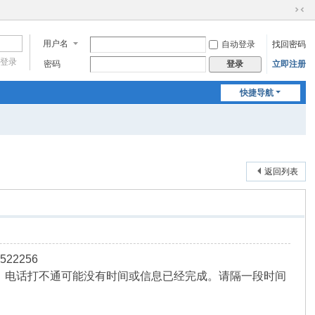
切
换
用户名
自动登录
找回密码
到
窄
登录
密码
立即注册
登录
版
快捷导航
返回列表
2256
，电话打不通可能没有时间或信息已经完成。请隔一段时间