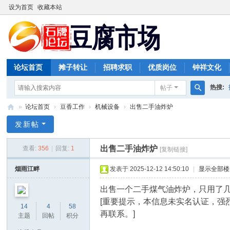
设为首页
收藏本站
论坛首页
摊子转让
招聘求职
优质岗位
钟祥文化
热搜:
帖子
搜
»
论坛首页
›
豆香工作
›
机械设备
›
出售二手油炸炉
索
豆
发新帖
腐
出售二手油炸炉
查看:
356
|
回复:
1
[复制链接]
市
场
烟雨江畔
发表于 2025-12-12 14:50:10
|
显示全部楼
出售一个二手煤气油炸炉，只用了几个
[重要提示，本信息未实名认证，
14
4
58
再联系。]
主题
回帖
积分