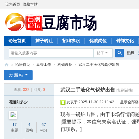
设为首页
收藏本站
论坛首页
摊子转让
招聘求职
优质岗位
钟祥文化
热搜:
帖子
搜
»
论坛首页
›
豆香工作
›
机械设备
›
武汉二手液化气锅炉出售
索
豆
发新帖
腐
武汉二手液化气锅炉出售
查看:
332
|
回复:
0
[复制链接]
市
场
花落知多少
发表于 2025-11-30 22:11:42
|
显示全部楼
现有一锅炉出售，由于巿场行情问题
[重要提示，本信息未实名认证，
17
4
67
再联系。]
主题
回帖
积分