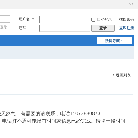
切
换
用户名
自动登录
找回密码
到
窄
登录
密码
立即注册
登录
版
快捷导航
返回列表
，有需要的请联系，电话15072880873
，电话打不通可能没有时间或信息已经完成。请隔一段时间