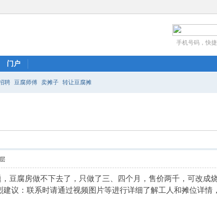
手机号码，快捷
门户
招聘
豆腐师傅
卖摊子
转让豆腐摊
层
，豆腐房做不下去了，只做了三、四个月，售价两千，可改成烧天然气
强烈建议：联系时请通过视频图片等进行详细了解工人和摊位详情