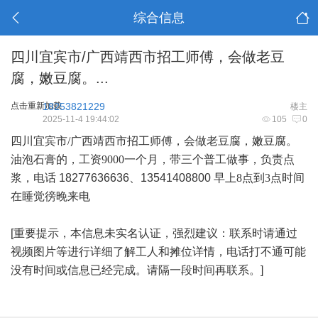
综合信息
四川宜宾市/广西靖西市招工师傅，会做老豆
腐，嫩豆腐。...
点击重新加载
18253821229
楼主
2025-11-4 19:44:02
105
0
四川宜宾市/广西靖西市招工师傅，会做老豆腐，嫩豆腐。
油泡石膏的，工资9000一个月，带三个普工做事，负责点
浆，电话
18277636636
、
13541408800
早上8点到3点时间
在睡觉徬晚来电
[重要提示，本信息未实名认证，强烈建议：联系时请通过
视频图片等进行详细了解工人和摊位详情，电话打不通可能
没有时间或信息已经完成。请隔一段时间再联系。]