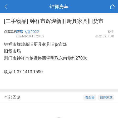
钟祥房车
[二手物品]
钟祥市辉煌新旧厨具家具旧货市
点击重新加载
芦苇飞雪2022
楼主
2024-9-10 13:28:39
2189
0
钟祥市辉煌新旧厨具家具旧货市场
旧货市场
荆门市钟祥市楚贤路翡翠明珠东南侧约270米
联系 1 37 1413 1590
全部回复
看全部
倒序浏览