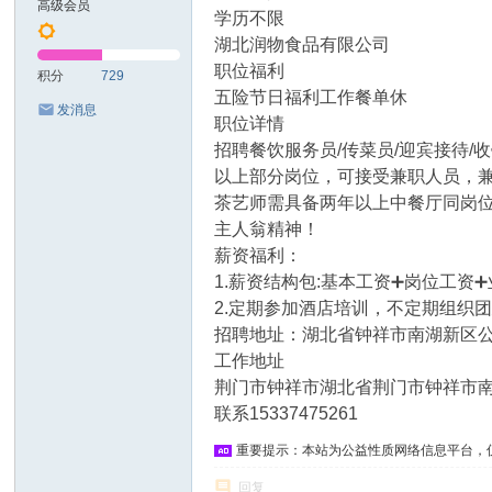
高级会员
学历不限
湖北润物食品有限公司
职位福利
积分
729
五险节日福利工作餐单休
发消息
职位详情
招聘餐饮服务员/传菜员/迎宾接待/
以上部分岗位，可接受兼职人员，
茶艺师需具备两年以上中餐厅同岗
主人翁精神！
薪资福利：
1.薪资结构包:基本工资➕岗位工资
2.定期参加酒店培训，不定期组织
招聘地址：湖北省钟祥市南湖新区公
工作地址
荆门市钟祥市湖北省荆门市钟祥市南
联系15337475261
重要提示：本站为公益性质网络信息平台，
回复