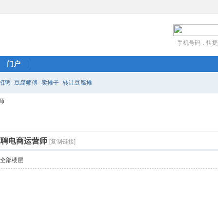
手机号码，快捷
门户
招聘
豆腐师傅
卖摊子
转让豆腐摊
师
招聘电商运营师
[复制链接]
示全部楼层