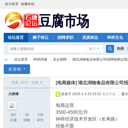
设为首页
收藏本站
论坛首页
摊子转让
招聘求职
优质岗位
钟祥文化
热搜:
帖子
搜
»
论坛首页
›
钟祥同城
›
名企招聘
›
湖北润物食品有限公司招聘电商运营
索
豆
发新帖
腐
[电商媒体]
湖北润物食品有限公司
查看:
1072
|
回复:
0
市
场
大师傅
发表于 2025-1-4 15:25:52
来自手机
|
显
电商运营
3500-4500元/月
207
19
729
钟祥经济技术开发区（长寿路）
主题
回帖
积分
经验不限