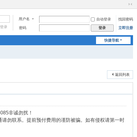
切
换
用户名
自动登录
找回密码
到
窄
登录
密码
立即注册
登录
版
快捷导航
返回列表
085非诚勿扰！
通请勿联系。提前预付费用的谨防被骗。如有侵权请第一时