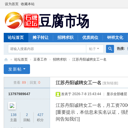
设为首页
收藏本站
论坛首页
摊子转让
招聘求职
优质岗位
钟祥文化
热搜:
帖子
搜
»
论坛首页
›
豆香工作
›
招聘求职
›
江苏丹阳诚聘女工一名
索
豆
发新帖
腐
江苏丹阳诚聘女工一名
查看:
89
|
回复:
0
[复制链接]
市
场
13797989647
发表于 2026-7-8 15:43:44
|
显示全部楼层
江苏丹阳诚聘女工一名，月工资7000
[重要提示，本信息未实名认证，
138
2
427
间告知我们]
主题
回帖
积分