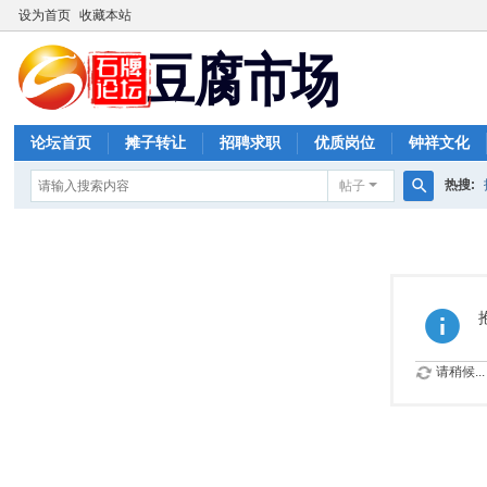
设为首页
收藏本站
论坛首页
摊子转让
招聘求职
优质岗位
钟祥文化
热搜:
帖子
搜
索
请稍候...