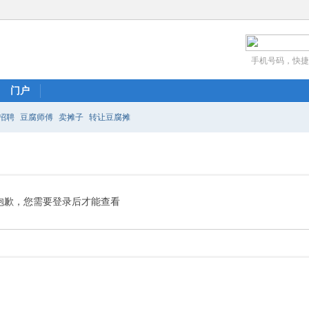
手机号码，快捷
门户
招聘
豆腐师傅
卖摊子
转让豆腐摊
抱歉，您需要登录后才能查看