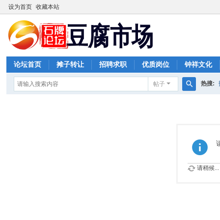
设为首页
收藏本站
论坛首页
摊子转让
招聘求职
优质岗位
钟祥文化
热搜:
帖子
搜
索
请稍候...