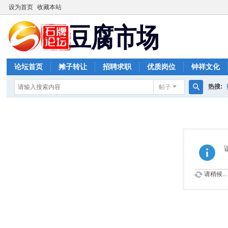
设为首页
收藏本站
论坛首页
摊子转让
招聘求职
优质岗位
钟祥文化
热搜:
帖子
搜
索
请稍候...