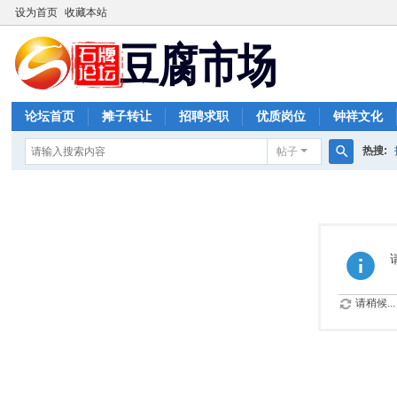
设为首页
收藏本站
论坛首页
摊子转让
招聘求职
优质岗位
钟祥文化
热搜:
帖子
搜
索
请稍候...