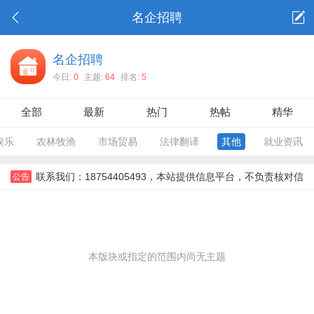
名企招聘
名企招聘
今日:
0
主题:
64
排名:
5
全部
最新
热门
热帖
精华
娱乐
农林牧渔
市场贸易
法律翻译
其他
就业资讯
联系我们：18754405493，本站提供信息平台，不负责核对信
公告
息，对信息，不对信息后果负责。所有信息需要双方彼此确认。，
本版块或指定的范围内尚无主题