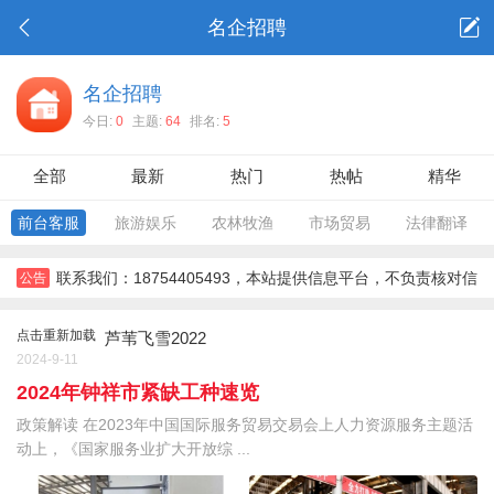
名企招聘
名企招聘
今日:
0
主题:
64
排名:
5
全部
最新
热门
热帖
精华
前台客服
旅游娱乐
农林牧渔
市场贸易
法律翻译
联系我们：18754405493，本站提供信息平台，不负责核对信
公告
息，对信息，不对信息后果负责。所有信息需要双方彼此确认。，
点击重新加载
芦苇飞雪2022
2024-9-11
2024年钟祥市紧缺工种速览
政策解读 在2023年中国国际服务贸易交易会上人力资源服务主题活
动上，《国家服务业扩大开放综 ...