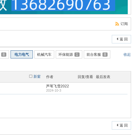
订阅
返 回
8
电力电气
机械汽车
环保能源
1
前台客服
8
收起
新窗
作者
回复/查看
最后发表
芦苇飞雪2022
2024-10-3
返 回