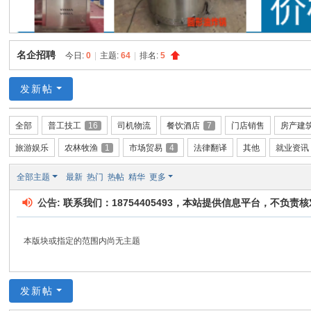
名企招聘
今日:
0
|
主题:
64
|
排名:
5
发新帖
全部
普工技工
16
司机物流
餐饮酒店
7
门店销售
房产建
旅游娱乐
农林牧渔
1
市场贸易
4
法律翻译
其他
就业资讯
全部主题
最新
热门
热帖
精华
更多
公告:
联系我们：18754405493，本站提供信息平台，不
本版块或指定的范围内尚无主题
发新帖