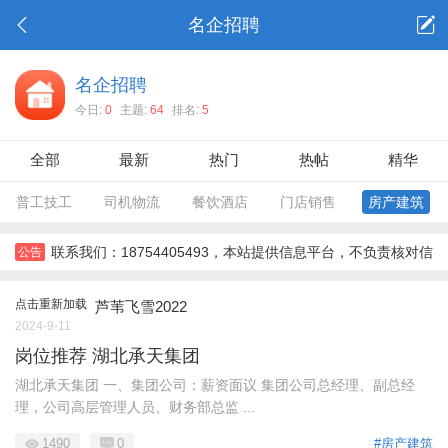
名企招聘
名企招聘
今日:
0
主题:
64
排名:
5
全部
最新
热门
热帖
精华
普工技工
司机物流
餐饮酒店
门店销售
房产建筑
联系我们：18754405493，本站提供信息平台，不负责核对信
公告
息，对信息，不对信息后果负责。所有信息需要双方彼此确认。，
点击重新加载
芦苇飞雪2022
2024-9-11
岗位推荐 湖北承天集团
湖北承天集团 一、集团公司：薪资面议 集团公司总经理、副总经
理，公司高层管理人员、财务部总监 ...
1490
0
#房产建筑