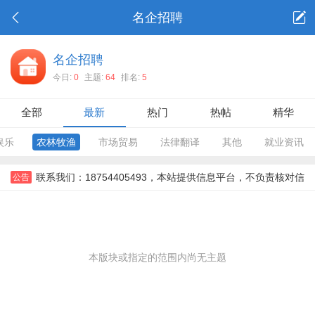
名企招聘
名企招聘
今日:
0
主题:
64
排名:
5
全部
最新
热门
热帖
精华
娱乐
农林牧渔
市场贸易
法律翻译
其他
就业资讯
联系我们：18754405493，本站提供信息平台，不负责核对信
公告
息，对信息，不对信息后果负责。所有信息需要双方彼此确认。，
本版块或指定的范围内尚无主题