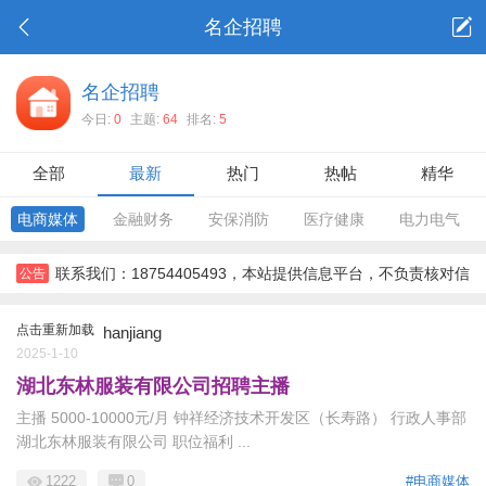
名企招聘
名企招聘
今日:
0
主题:
64
排名:
5
全部
最新
热门
热帖
精华
电商媒体
金融财务
安保消防
医疗健康
电力电气
联系我们：18754405493，本站提供信息平台，不负责核对信
公告
息，对信息，不对信息后果负责。所有信息需要双方彼此确认。，
点击重新加载
hanjiang
2025-1-10
湖北东林服装有限公司招聘主播
主播 5000-10000元/月 钟祥经济技术开发区（长寿路） 行政人事部
湖北东林服装有限公司 职位福利 ...
1222
0
#电商媒体