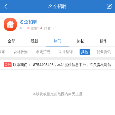
名企招聘
名企招聘
今日:
0
主题:
64
排名:
5
全部
最新
热门
热帖
精华
娱乐
农林牧渔
市场贸易
法律翻译
其他
就业资讯
联系我们：18754405493，本站提供信息平台，不负责核对信
公告
息，对信息，不对信息后果负责。所有信息需要双方彼此确认。，
本版块或指定的范围内尚无主题