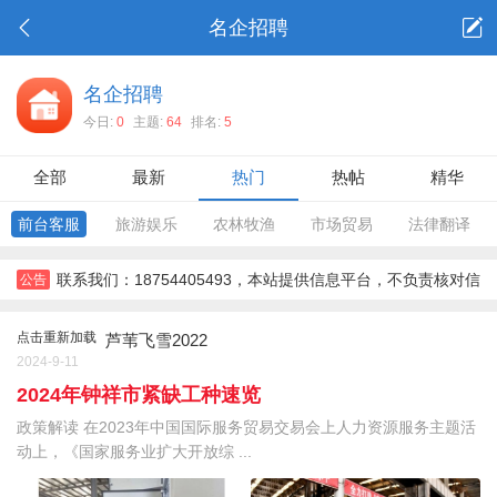
名企招聘
名企招聘
今日:
0
主题:
64
排名:
5
全部
最新
热门
热帖
精华
前台客服
旅游娱乐
农林牧渔
市场贸易
法律翻译
联系我们：18754405493，本站提供信息平台，不负责核对信
公告
息，对信息，不对信息后果负责。所有信息需要双方彼此确认。，
点击重新加载
芦苇飞雪2022
2024-9-11
2024年钟祥市紧缺工种速览
政策解读 在2023年中国国际服务贸易交易会上人力资源服务主题活
动上，《国家服务业扩大开放综 ...