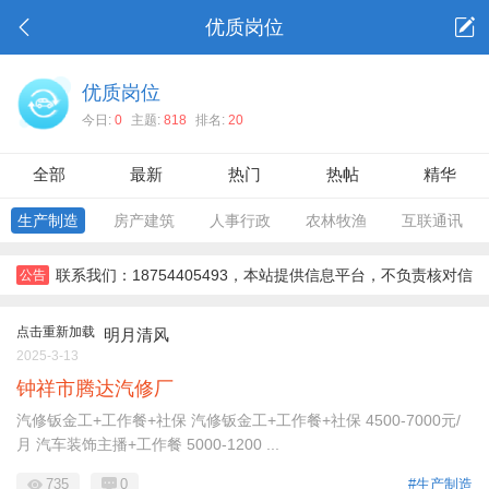
优质岗位
优质岗位
今日:
0
主题:
818
排名:
20
全部
最新
热门
热帖
精华
生产制造
房产建筑
人事行政
农林牧渔
互联通讯
联系我们：18754405493，本站提供信息平台，不负责核对信
公告
息，对信息，不对信息后果负责。所有信息需要双方彼此确认。，
点击重新加载
明月清风
2025-3-13
钟祥市腾达汽修厂
汽修钣金工+工作餐+社保 汽修钣金工+工作餐+社保 4500-7000元/
月 汽车装饰主播+工作餐 5000-1200 ...
735
0
#生产制造